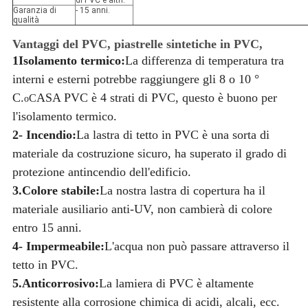
di PVC e altri.
Garanzia di
- 15 anni.
qualità
Vantaggi del PVC, piastrelle sintetiche in PVC,
1Isolamento termico:
La differenza di temperatura tra
interni e esterni potrebbe raggiungere gli 8 o 10 °
C.
ASA PVC è 4 strati di PVC, questo è buono per
C
o
l'isolamento termico.
2- Incendio:
La lastra di tetto in PVC è una sorta di
materiale da costruzione sicuro, ha superato il grado di
protezione antincendio dell'edificio.
3.Colore stabile:
La nostra lastra di copertura ha il
materiale ausiliario anti-UV, non cambierà di colore
entro 15 anni.
4- Impermeabile:
L'acqua non può passare attraverso il
tetto in PVC.
5.Anticorrosivo:
La lamiera di PVC è altamente
resistente alla corrosione chimica di acidi, alcali, ecc.