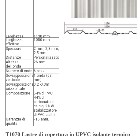
Larghezza
1130 mm
Larghezza
1050 mm
effettiva
Spessore
2 mm, 2,3 mm,
2,5 mm.
Distanze
Personalizzato
Altezza
26 mm
dell'onda
Numero di onde
6 pezzi
Sovrapposizione
1 onda (63
verticale
mm)
Sovrapposizione
0.2 -0.3m
orizzontale
Composizione
54% di PVC,
44% di
carbonato di
calcio, 2% di
stabilizzatore
di PVC e altri.
Garanzia di
- 15 anni.
qualità
T1070 Lastre di copertura in UPVC isolante termico