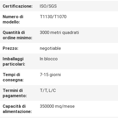
CONTROLLO
Certificazione:
ISO/SGS
DI
Numero di
T1130/T1070
QUALITÀ
modello:
Quantità di
3000 metri quadrati
CONTATTICI
ordine minimo:
Prezzo:
negotiable
RICHIEDA
Imballaggi
In blocco
UNA
particolari:
CITAZIONE
Tempi di
7-15 giorni
consegna:
MAPPA
Termini di
T/T, L/C
pagamento:
DEL
Capacità di
350000 mq/mese
SITO
alimentazione: