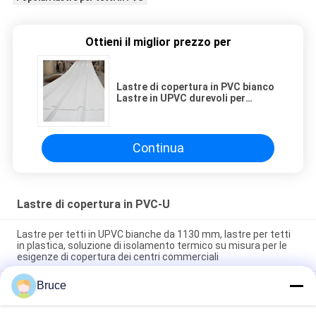
Ottieni il miglior prezzo per
Lastre di copertura in PVC bianco
Lastre in UPVC durevoli per
coperture e rivestimenti di pareti
Lastra ondulata in PVC per pareti
e coperture di fabbriche Tejas de
UPVC bianco
Continua
Lastre di copertura in PVC-U
Lastre per tetti in UPVC bianche da 1130 mm, lastre per tetti
in plastica, soluzione di isolamento termico su misura per le
esigenze di copertura dei centri commerciali
Bruce
Piastrelle di tetto in UPVC 1070mm Bianco Carbonato di Calcio
2mm Crest Alto Termoacustico UPVC Ecoroof Roofing
System Popolare in America Latina