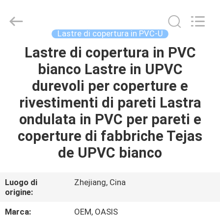
2026
Haining
Oasis
Building
Material
Lastre di copertura in PVC-U
CO.,LTD.
All
Rights
Lastre di copertura in PVC
CASA
Reserved.
bianco Lastre in UPVC
PRODOTTI
durevoli per coperture e
rivestimenti di pareti Lastra
CIRCA
ondulata in PVC per pareti e
NOI
coperture di fabbriche Tejas
de UPVC bianco
GIRO
DELLA
Luogo di
Zhejiang, Cina
origine:
FABBRICA
Marca:
OEM, OASIS