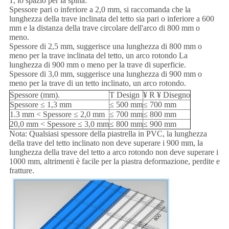
1, lo spazio per la spina:
Spessore pari o inferiore a 2,0 mm, si raccomanda che la
lunghezza della trave inclinata del tetto sia pari o inferiore a 600
mm e la distanza della trave circolare dell'arco di 800 mm o
meno.
Spessore di 2,5 mm, suggerisce una lunghezza di 800 mm o
meno per la trave inclinata del tetto, un arco rotondo La
lunghezza di 900 mm o meno per la trave di superficie.
Spessore di 3,0 mm, suggerisce una lunghezza di 900 mm o
meno per la trave di un tetto inclinato, un arco rotondo.
Spessore (mm).
T Design
¥ R ¥ Disegno
Spessore ≤ 1,3 mm
≤ 500 mm
≤ 700 mm
1.3 mm < Spessore ≤ 2,0 mm
≤ 700 mm
≤ 800 mm
20,0 mm < Spessore ≤ 3,0 mm
≤ 800 mm
≤ 900 mm
Nota: Qualsiasi spessore della piastrella in PVC, la lunghezza
della trave del tetto inclinato non deve superare i 900 mm, la
lunghezza della trave del tetto a arco rotondo non deve superare i
1000 mm, altrimenti è facile per la piastra deformazione, perdite e
fratture.