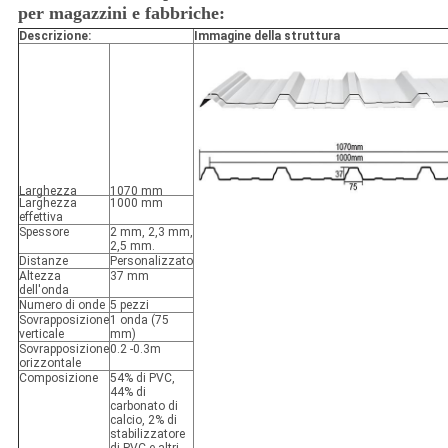
per magazzini e fabbriche:
Descrizione:
Immagine della struttura
Larghezza
1070 mm
Larghezza
1000 mm
effettiva
Spessore
2 mm, 2,3 mm,
2,5 mm.
Distanze
Personalizzato
Altezza
37 mm
dell'onda
Numero di onde
5 pezzi
Sovrapposizione
1 onda (75
verticale
mm)
Sovrapposizione
0.2 -0.3m
orizzontale
Composizione
54% di PVC,
44% di
carbonato di
calcio, 2% di
stabilizzatore