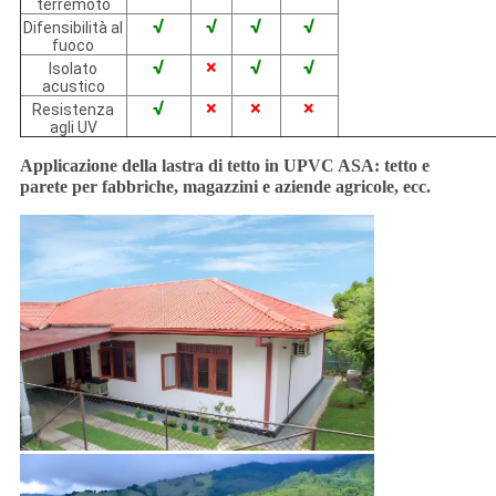
terremoto
√
√
√
√
Difensibilità al
fuoco
√
×
√
√
Isolato
acustico
√
×
×
×
Resistenza
agli UV
Applicazione della lastra di tetto in UPVC ASA: tetto e
parete per fabbriche, magazzini e aziende agricole, ecc.