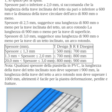
1, lo spazio per la spina:
Spessore pari o inferiore a 2,0 mm, si raccomanda che la
lunghezza della trave inclinata del tetto sia pari o inferiore a 600
mm e la distanza della trave circolare dell'arco di 800 mm o
meno.
Spessore di 2,5 mm, suggerisce una lunghezza di 800 mm o
meno per la trave inclinata del tetto, un arco rotondo La
lunghezza di 900 mm o meno per la trave di superficie.
Spessore di 3,0 mm, suggerisce una lunghezza di 900 mm o
meno per la trave di un tetto inclinato, un arco rotondo.
Spessore (mm).
T Design
¥ R ¥ Disegno
Spessore ≤ 1,3 mm
≤ 500 mm
≤ 700 mm
1.3 mm < Spessore ≤ 2,0 mm
≤ 700 mm
≤ 800 mm
20,0 mm < Spessore ≤ 3,0 mm
≤ 800 mm
≤ 900 mm
Nota: Qualsiasi spessore della piastrella in PVC, la lunghezza
della trave del tetto inclinato non deve superare i 900 mm, la
lunghezza della trave del tetto a arco rotondo non deve superare i
1000 mm, altrimenti è facile per la piastra deformazione, perdite e
fratture.