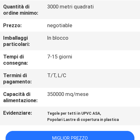
CONTROLLO
Quantità di
3000 metri quadrati
ordine minimo:
DI
QUALITÀ
Prezzo:
negotiable
Imballaggi
In blocco
CONTATTICI
particolari:
Tempi di
7-15 giorni
consegna:
RICHIEDA
UNA
Termini di
T/T, L/C
pagamento:
CITAZIONE
Capacità di
350000 mq/mese
alimentazione:
MAPPA
Evidenziare:
,
Tegole per tetti in UPVC ASA
DEL
Popolari Lastre di copertura in plastica
SITO
MIGLIOR PREZZO