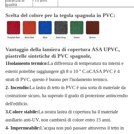
Garanzia di
- 15 anni.
qualità
Scelta del colore per la tegola spagnola in PVC:
Vantaggio della lamiera di copertura ASA UPVC,
piastrelle sintetiche di PVC spagnole,
1Isolamento termico:
La differenza di temperatura tra interni e
esterni potrebbe raggiungere gli 8 o 10 ° C.
o
C
ASA PVC è 4
strati di PVC, questo è buono per l'isolamento termico.
2- Incendio:
La lastra di tetto in PVC è una sorta di materiale da
costruzione sicuro, ha superato il grado di protezione antincendio
dell'edificio.
3.Colore stabile:
La nostra lastra di copertura ha il materiale
ausiliario anti-UV, non cambierà di colore entro 15 anni.
4- Impermeabile:
L'acqua non può passare attraverso il tetto in