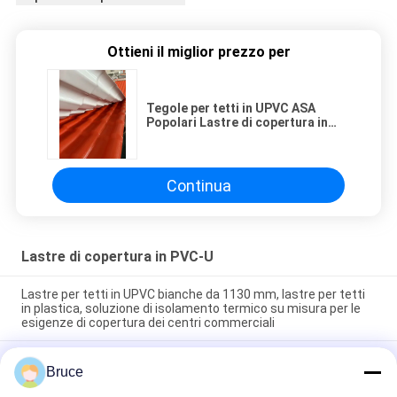
Ottieni il miglior prezzo per
Tegole per tetti in UPVC ASA
Popolari Lastre di copertura in
plastica Colore coloniale esterno
Spagnolo
Continua
Lastre di copertura in PVC-U
Lastre per tetti in UPVC bianche da 1130 mm, lastre per tetti
in plastica, soluzione di isolamento termico su misura per le
esigenze di copertura dei centri commerciali
Piastrelle di tetto in UPVC 1070mm Bianco Carbonato di Calcio
Bruce
2mm Crest Alto Termoacustico UPVC Ecoroof Roofing
System Popolare in America Latina