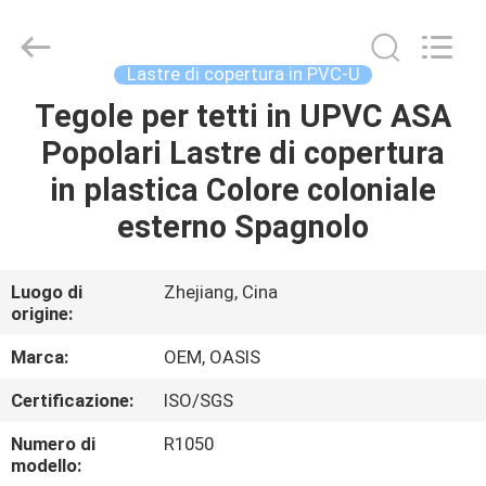
2026
Haining
Oasis
Building
Material
Lastre di copertura in PVC-U
CO.,LTD.
All
Rights
Tegole per tetti in UPVC ASA
CASA
Reserved.
Popolari Lastre di copertura
PRODOTTI
in plastica Colore coloniale
esterno Spagnolo
CIRCA
NOI
Luogo di
Zhejiang, Cina
origine:
GIRO
Marca:
OEM, OASIS
DELLA
Certificazione:
ISO/SGS
FABBRICA
Numero di
R1050
modello: