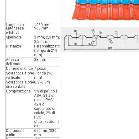
Larghezza
1050 mm
Larghezza
960 mm
effettiva
Spessore
2 mm, 2,3 mm,
2,5 mm.
Distanze
Personalizzato
(tempo di 219
mm)
Altezza
28 mm
dell'onda
Numero di onde
7 pezzi
Sovrapposizione
1 onda (90
verticale
mm)
Sovrapposizione
0.2 -0.3m
orizzontale
Composizione
5% di pellicola
ASA, 51% di
resina PVC,
42% di
carbonato di
calcio, 2% di
PVC
stabilizzatori e
altri.
Distanza di
660 mm/880
purlin
mm