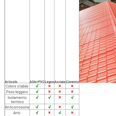
Articolo
ASA+PVC
Legno
Acciaio
Cimento
√
×
×
×
Colore stabile
√
×
×
×
Peso leggero
√
√
×
√
Isolamento
termico
√
√
×
√
Anticorrosione
√
×
√
×
Anti-