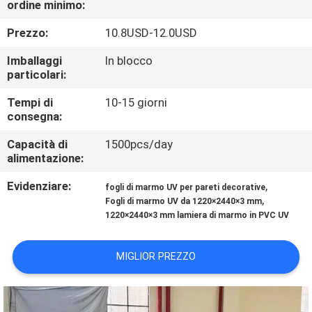
ordine minimo:
CONTROLLO
DI
Prezzo:
10.8USD-12.0USD
QUALITÀ
Imballaggi
In blocco
particolari:
CONTATTICI
Tempi di
10-15 giorni
consegna:
RICHIEDA
Capacità di
1500pcs/day
alimentazione:
UNA
Evidenziare:
,
fogli di marmo UV per pareti decorative
CITAZIONE
,
Fogli di marmo UV da 1220×2440×3 mm
1220×2440×3 mm lamiera di marmo in PVC UV
MAPPA
MIGLIOR PREZZO
DEL
SITO