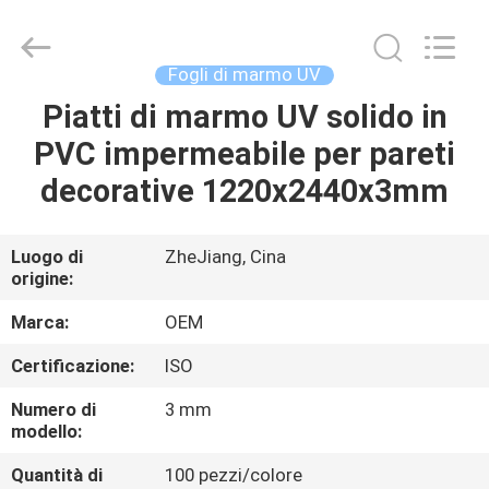
2026
Haining
Oasis
Building
Material
Fogli di marmo UV
CO.,LTD.
All
Rights
Piatti di marmo UV solido in
CASA
Reserved.
PVC impermeabile per pareti
PRODOTTI
decorative 1220x2440x3mm
CIRCA
Luogo di
ZheJiang, Cina
origine:
NOI
Marca:
OEM
GIRO
Certificazione:
ISO
DELLA
Numero di
3 mm
FABBRICA
modello:
Quantità di
100 pezzi/colore