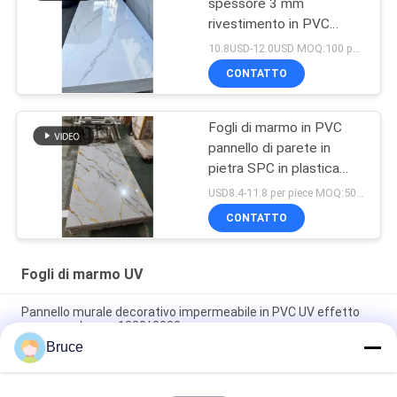
spessore 3 mm
rivestimento in PVC
solido per sfondo
10.8USD-12.0USD MOQ:100 pezzi/colore
CONTATTO
Fogli di marmo in PVC
pannello di parete in
pietra SPC in plastica
rivestimento UV
USD8.4-11.8 per piece MOQ:50pcs/color
ecologico fogli di marmo
CONTATTO
materiale decorativo per
pareti interne
Fogli di marmo UV
Pannello murale decorativo impermeabile in PVC UV effetto
marmo color oro 1220*2900mm
Bruce
3mm bianco pannello da parete in PVC 1220*2440mm fogli di
marmo UV