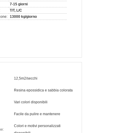
7-15 giorni
:
T/T, L/C
ione:
13000 kg/giorno
12,5m2/secchi
Resina epossidica e sabbia colorata
Vari colori disponibili
Facile da pulire e mantenere
Colori e motivi personalizzati
ne: