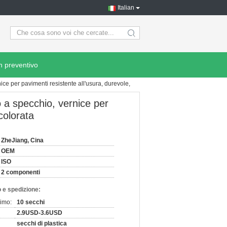
Italian
search
n preventivo
ce per pavimenti resistente all'usura, durevole,
 a specchio, vernice per
colorata
ZheJiang, Cina
OEM
ISO
2 componenti
 e spedizione:
nimo:
10 secchi
2.9USD-3.6USD
secchi di plastica