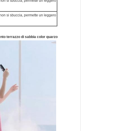
on si sbuccia, permette un leggero
on si sbuccia, permette un leggero
nto terrazzo di sabbia color quarzo