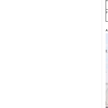
R
F
A