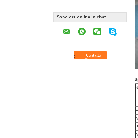
Sono ora online in chat
S
M
A
P
A