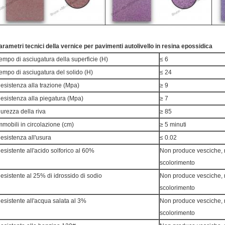
arametri tecnici della vernice per pavimenti autolivello in resina epossidica
empo di asciugatura della superficie (H)
≤ 6
empo di asciugatura del solido (H)
≤ 24
esistenza alla trazione (Mpa)
≥ 9
esistenza alla piegatura (Mpa)
≥ 7
urezza della riva
≥ 85
mmobili in circolazione (cm)
≥ 5 minuti
esistenza all'usura
≤ 0.02
esistente all'acido solforico al 60%
Non produce vesciche, n
scolorimento
esistente al 25% di idrossido di sodio
Non produce vesciche, n
scolorimento
esistente all'acqua salata al 3%
Non produce vesciche, n
scolorimento