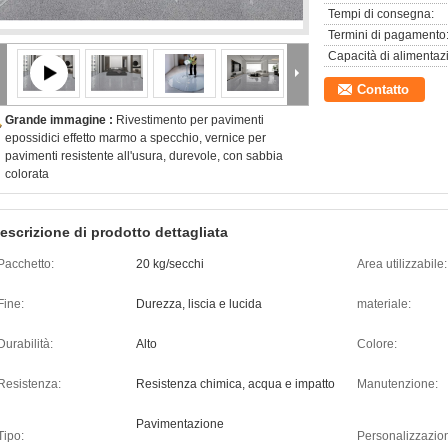
Tempi di consegna:
Termini di pagamento
Capacità di alimentaz
Contatto
Grande immagine :
Rivestimento per pavimenti
epossidici effetto marmo a specchio, vernice per
pavimenti resistente all'usura, durevole, con sabbia
colorata
escrizione di prodotto dettagliata
Pacchetto:
20 kg/secchi
Area utilizzabile:
Fine:
Durezza, liscia e lucida
materiale:
Durabilità:
Alto
Colore:
Resistenza:
Resistenza chimica, acqua e impatto
Manutenzione:
Pavimentazione
Tipo:
Personalizzazio