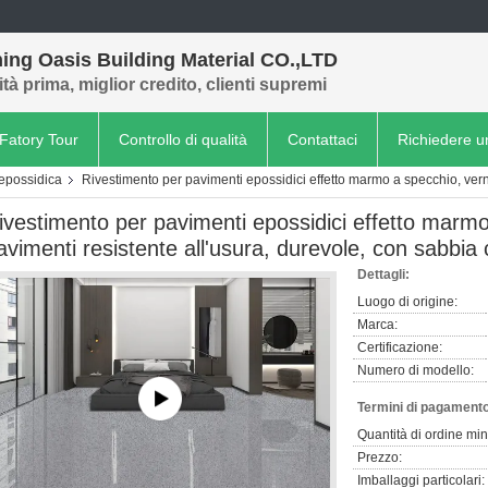
ing Oasis Building Material CO.,LTD
tà prima, miglior credito, clienti supremi
Fatory Tour
Controllo di qualità
Contattaci
Richiedere u
 epossidica
Rivestimento per pavimenti epossidici effetto marmo a specchio, verni
ivestimento per pavimenti epossidici effetto marmo
avimenti resistente all'usura, durevole, con sabbia 
Dettagli:
Luogo di origine:
Marca:
Certificazione:
Numero di modello:
Termini di pagamento
Quantità di ordine mi
Prezzo:
Imballaggi particolari: