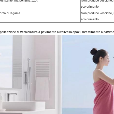
esistente alla benzina 120#
Non produce vesciche, n
scolorimento
orza di legame
Non produce vesciche, n
scolorimento
pplicazione di verniciatura a pavimento autolivello epoxi, rivestimento a pavime