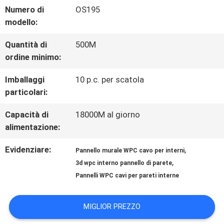
FABBRICA
Numero di
OS195
modello:
CONTROLLO
Quantità di
500M
ordine minimo:
DI
Imballaggi
10 p.c. per scatola
QUALITÀ
particolari:
Capacità di
18000M al giorno
CONTATTICI
alimentazione:
Evidenziare:
,
Pannello murale WPC cavo per interni
RICHIEDA
,
3d wpc interno pannello di parete
UNA
Pannelli WPC cavi per pareti interne
CITAZIONE
MIGLIOR PREZZO