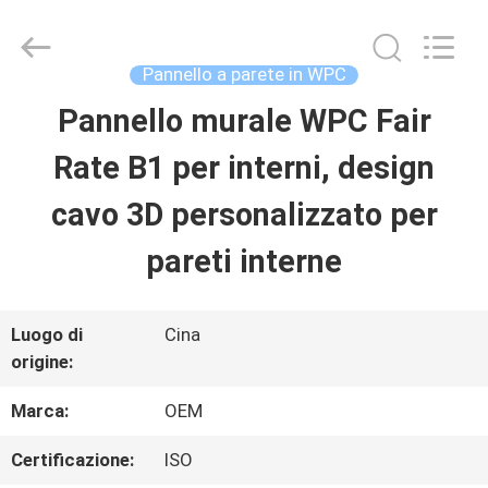
2026
Haining
Oasis
Building
Pannello a parete in WPC
Material
CO.,LTD.
Pannello murale WPC Fair
CASA
All
Rights
Reserved.
Rate B1 per interni, design
PRODOTTI
cavo 3D personalizzato per
pareti interne
CIRCA
NOI
Luogo di
Cina
origine:
GIRO
Marca:
OEM
DELLA
Certificazione:
ISO