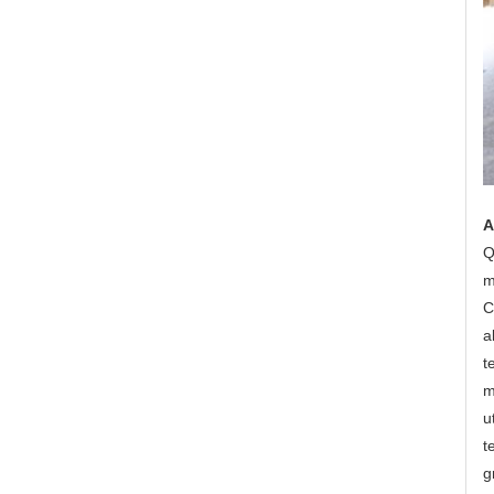
A
Q
m
C
a
t
m
u
t
g