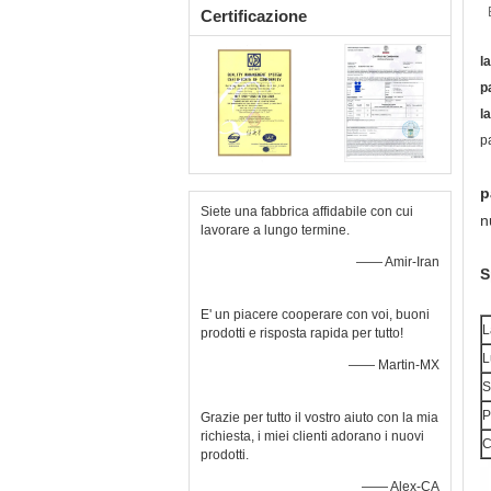
Certificazione
l
p
l
p
p
Siete una fabbrica affidabile con cui
n
lavorare a lungo termine.
—— Amir-Iran
S
E' un piacere cooperare con voi, buoni
L
prodotti e risposta rapida per tutto!
L
—— Martin-MX
S
P
Grazie per tutto il vostro aiuto con la mia
richiesta, i miei clienti adorano i nuovi
C
prodotti.
—— Alex-CA