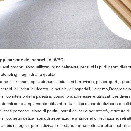
pplicazione dei pannelli di WPC:
uesti prodotti sono utilizzati principalmente per tutti i tipi di pareti diviso
ateriali ignifughi di alta qualità.
ome il terminal degli autobus, le stazioni ferroviarie, gli aeroporti, gli edifi
lberghi, gli istituti di ricerca, le scuole, gli ospedali, i cinema,Decorazio
ermico interno della palestra, possono anche essere utilizzati per diversi 
ateriali sono ampiamente utilizzati in tutti i tipi di parete divisoria e sof
tilizzati per:costruzione di panini, pareti divisorie per attività, struttur
ermico, segnaletica, zona di separazione antincendio, recinzione, refratt
rembiuli, negozi, pareti divisorie, pedane, armadietto,cartelloni pubblicita