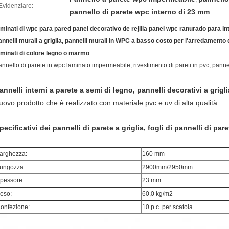
Evidenziare:
pannello di parete wpc interno di 23 mm
aminati di wpc para pared panel decorativo de rejilla panel wpc ranurado para i
annelli murali a griglia, pannelli murali in WPC a basso costo per l'arredamento d
aminati di colore legno o marmo
annello di parete in wpc laminato impermeabile, rivestimento di pareti in pvc, pannel
annelli interni a parete a semi di legno, pannelli decorativi a grigli
uovo prodotto che è realizzato con materiale pvc e uv di alta qualità.
pecificativi dei pannelli di parete a griglia, fogli di pannelli di pa
arghezza:
160 mm
ungozza:
2900mm/2950mm
pessore
23 mm
eso:
60,0 kg/m2
onfezione:
10 p.c. per scatola