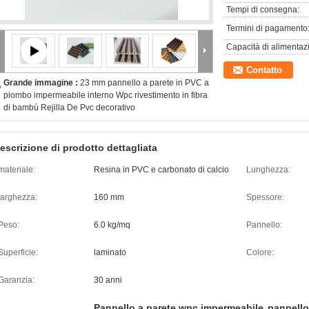
Tempi di consegna:
Termini di pagamento
Capacità di alimentaz
Contatto
Grande immagine :
23 mm pannello a parete in PVC a
piombo impermeabile interno Wpc rivestimento in fibra
di bambù Rejilla De Pvc decorativo
escrizione di prodotto dettagliata
materiale:
Resina in PVC e carbonato di calcio
Lunghezza:
larghezza:
160 mm
Spessore:
Peso:
6.0 kg/mq
Pannello:
Superficie:
laminato
Colore:
Garanzia:
30 anni
Pannello a parete wpc impermeabile
pannello 
,