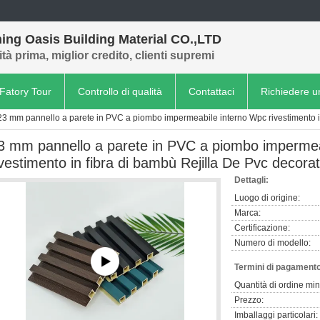
ing Oasis Building Material CO.,LTD
tà prima, miglior credito, clienti supremi
Fatory Tour
Controllo di qualità
Contattaci
Richiedere u
23 mm pannello a parete in PVC a piombo impermeabile interno Wpc rivestimento in
3 mm pannello a parete in PVC a piombo impermea
ivestimento in fibra di bambù Rejilla De Pvc decorat
Dettagli:
Luogo di origine:
Marca:
Certificazione:
Numero di modello:
Termini di pagamento
Quantità di ordine mi
Prezzo:
Imballaggi particolari: