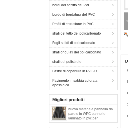
bordi del soffitto del PVC
bordo di bordatura del PVC
Profili di estrusione in PVC
strati del tetto del policarbonato
Fogli solidi di policarbonato
strati ondulati del policarbonato
D
strati del polistirolo
Lastre di copertura in PVC-U
Pavimento in sabbia colorata
epossidica
Migliori prodotti
nuovo materiale pannello da
parete in WPC pannello
laminato in pvc per
decorazioni interne pannello
da parete 3D fabbrica vendita