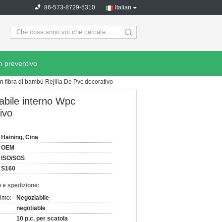
86-573-8729-5310
Italian
search
n preventivo
 fibra di bambù Rejilla De Pvc decorativo
bile interno Wpc
ivo
Haining, Cina
OEM
ISO/SGS
S160
 e spedizione:
nimo:
Negoziabile
negotiable
10 p.c. per scatola