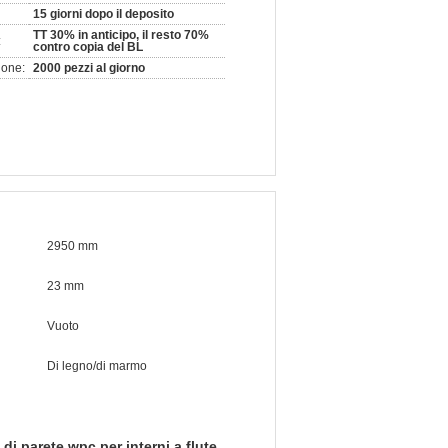
15 giorni dopo il deposito
TT 30% in anticipo, il resto 70%
:
contro copia del BL
ione:
2000 pezzi al giorno
2950 mm
23 mm
Vuoto
Di legno/di marmo
di parete wpc per interni a flute
,