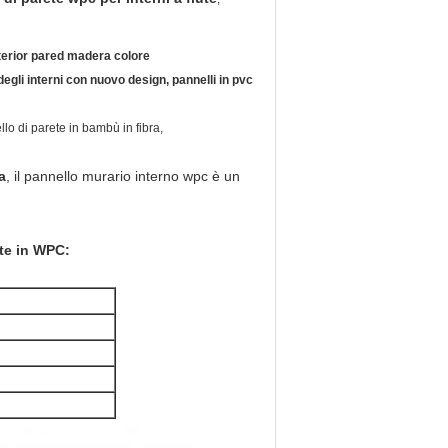
nterior pared madera colore
egli interni con nuovo design, pannelli in pvc
lo di parete in bambù in fibra,
a
, il pannello murario interno wpc è un
rete in WPC
: