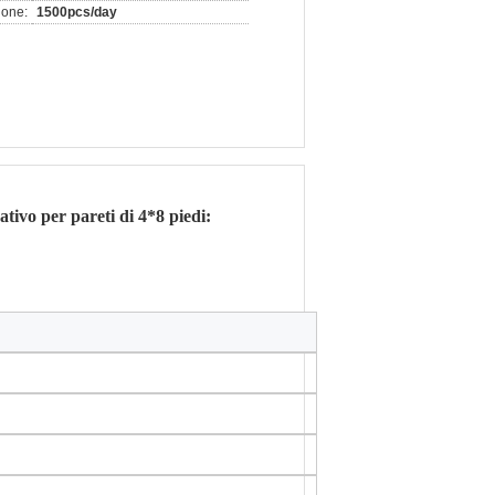
ione:
1500pcs/day
tivo per pareti di 4*8 piedi: