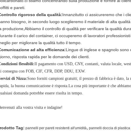
policarbonato.ci stiamo concentrando sulla produzione e fornire ai clienti
offitti e pareti.
Controllo rigoroso della qualità:
Innanzitutto ci assicureremo che i clie
hanno bisogno, in secondo luogo sceglieremo il materiale di alta qualità p
la produzione,Abbiamo il controllo di qualità per verificare la qualità d
durante il carico del container, ci occuperemo di lavoratori professionist
eglio per migliorare la qualità tutto il tempo.
Comunicazione ad alta efficienza:
Lingue di inglese e spagnolo sono o
giorno, risposta rapida per le domande dei clienti.
ondizioni flessibili:
Il pagamento con USD, CNY, contanti, valuta locale, weste
di consegna con FOB, CIF, CFR, DDP, DDU, EXW.
ervizi di Nizza:
Sono forniti campioni gratuiti; il prezzo di fabbrica è dato, la
apida, la buona comunicazione è risposta.La cosa più importante è che abbiamo
ualsiasi domanda potrebbe essere risolta in tempo.
envenuti alla vostra visita e indagine!
,
rodotto Tag:
pannelli per pareti resistenti all'umidità
pannelli doccia di plastic