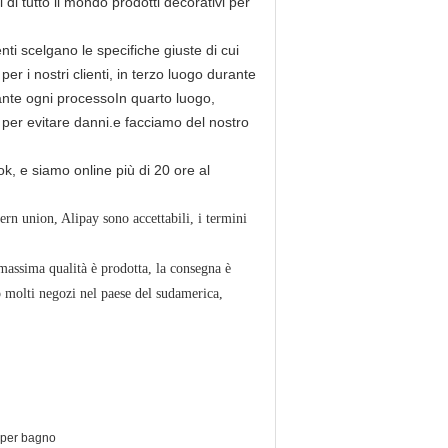
 di tutto il mondo prodotti decorativi per
nti scelgano le specifiche giuste di cui
er i nostri clienti, in terzo luogo durante
urante ogni processoIn quarto luogo,
i per evitare danni.e facciamo del nostro
k, e siamo online più di 20 ore al
rn union, Alipay sono accettabili, i termini
 massima qualità è prodotta, la consegna è
 molti negozi nel paese del sudamerica,
a per bagno