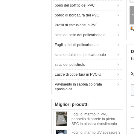
bordi del soffitto del PVC
bordo di bordatura del PVC
Profili di estrusione in PVC
strati del tetto del policarbonato
Fogli solidi di policarbonato
D
strati ondulati del policarbonato
f
strati del polistirolo
S
Lastre di copertura in PVC-U
Pavimento in sabbia colorata
epossidica
Migliori prodotti
Fogli di marmo in PVC
pannello di parete in pietra
SPC in plastica rivestimento
UV ecologico fogli di marmo
Fogli di marmo UV spessore 3
materiale decorativo per pareti