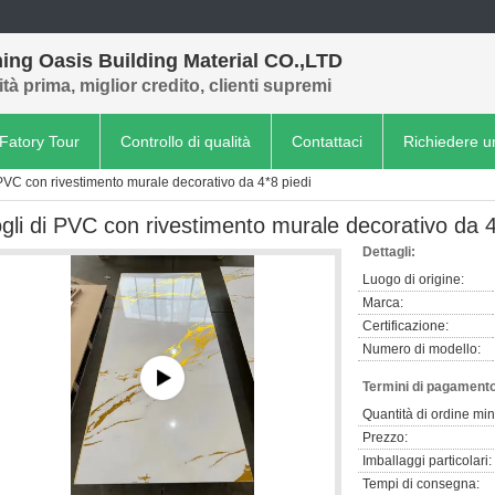
ing Oasis Building Material CO.,LTD
tà prima, miglior credito, clienti supremi
Fatory Tour
Controllo di qualità
Contattaci
Richiedere u
 PVC con rivestimento murale decorativo da 4*8 piedi
ogli di PVC con rivestimento murale decorativo da 4
Dettagli:
Luogo di origine:
Marca:
Certificazione:
Numero di modello:
Termini di pagamento
Quantità di ordine mi
Prezzo:
Imballaggi particolari:
Tempi di consegna: