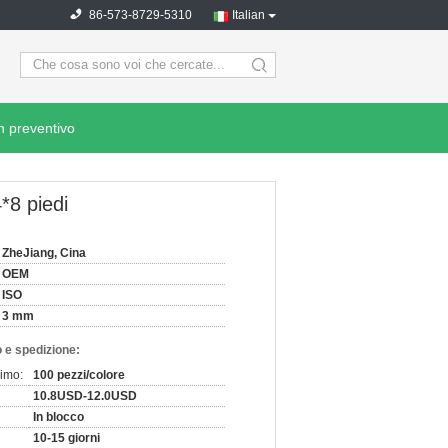
86-573-8729-5310
Italian
search
n preventivo
*8 piedi
ZheJiang, Cina
OEM
ISO
3 mm
 e spedizione:
nimo:
100 pezzi/colore
10.8USD-12.0USD
In blocco
10-15 giorni