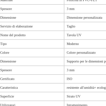
Materiale
Pellicola in PVC+PET
Spessore
3 mm
Dimensione
Dimensione personalizzata
Servizio di elaborazione
Taglio
Nome del prodotto
Tavola UV
Tipo
Moderno
Colore
Colore personalizzato
Dimensione
Supporto per le dimensioni p
Spessore
3 mm
Certificato
ISO
Caratteristica
resistente all'umidità+ ecolog
Superficie
Strato UV
Utilizzatori
Intrattenimento