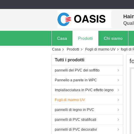
Hain
Quali
Casa
Prodotti
Chi siamo
Casa
Prodotti
Fogli di marmo UV
fogli di
Tutti i prodotti
f
pannelli del PVC del soffitto
Pannello a parete in WPC
Impiallacciatura in PVC effetto legno
Fogli di marmo UV
pannelli di legno in PVC
pannelli di PVC stratificati
pannelli di PVC decorativi