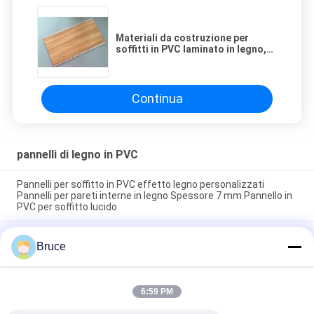
Materiali da costruzione per
soffitti in PVC laminato in legno,
pannelli per pareti interne in PVC
Continua
pannelli di legno in PVC
Pannelli per soffitto in PVC effetto legno personalizzati
Pannelli per pareti interne in legno Spessore 7 mm Pannello in
PVC per soffitto lucido
200 × 5.95M Interni Pvc Artistico Pannelli di rivestimento in
Bruce
legno Per ristorante 7 mm Spessore 8 pollici pannello di
soffitto in pvc colore di legno popolare
7Spessore.5 mm Pannelli in legno in PVC resistenti alla
6:59 PM
corrosione per soffitti / pareti Rivestimenti di soffitto in PVC
giallo