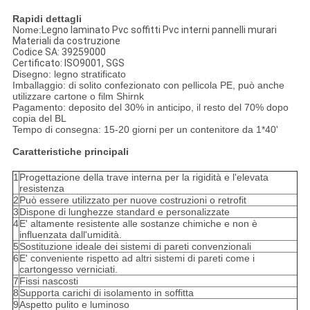
Rapidi dettagli
Nome:
Legno laminato Pvc soffitti Pvc interni pannelli murari
Materiali da costruzione
Codice SA: 39259000
Certificato: ISO9001, SGS
Disegno: legno stratificato
Imballaggio: di solito confezionato con pellicola PE, può anche
utilizzare cartone o film Shirnk
Pagamento: deposito del 30% in anticipo, il resto del 70% dopo
copia del BL
Tempo di consegna: 15-20 giorni per un contenitore da 1*40'
Caratteristiche principali
1
Progettazione della trave interna per la rigidità e l'elevata
resistenza
2
Può essere utilizzato per nuove costruzioni o retrofit
3
Dispone di lunghezze standard e personalizzate
4
E' altamente resistente alle sostanze chimiche e non è
influenzata dall'umidità.
5
Sostituzione ideale dei sistemi di pareti convenzionali
6
E' conveniente rispetto ad altri sistemi di pareti come i
cartongesso verniciati.
7
Fissi nascosti
8
Supporta carichi di isolamento in soffitta
9
Aspetto pulito e luminoso