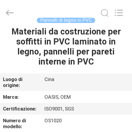
2026
Haining
Oasis
Building
Material
Pannelli di legno in PVC
CO.,LTD.
All
Rights
Materiali da costruzione per
CASA
Reserved.
soffitti in PVC laminato in
PRODOTTI
legno, pannelli per pareti
interne in PVC
CIRCA
NOI
Luogo di
Cina
origine:
GIRO
Marca:
OASIS, OEM
DELLA
Certificazione:
ISO9001, SGS
FABBRICA
Numero di
OS1020
modello: