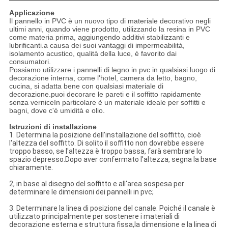
Applicazione
Il pannello in PVC è un nuovo tipo di materiale decorativo negli
ultimi anni, quando viene prodotto, utilizzando la resina in PVC
come materia prima, aggiungendo additivi stabilizzanti e
lubrificanti.a causa dei suoi vantaggi di impermeabilità,
isolamento acustico, qualità della luce, è favorito dai
consumatori.
Possiamo utilizzare i pannelli di legno in pvc in qualsiasi luogo di
decorazione interna, come l'hotel, camera da letto, bagno,
cucina, si adatta bene con qualsiasi materiale di
decorazione.puoi decorare le pareti e il soffitto rapidamente
senza verniceIn particolare è un materiale ideale per soffitti e
bagni, dove c'è umidità e olio.
Istruzioni di installazione
1. Determina la posizione dell'installazione del soffitto, cioè
l'altezza del soffitto. Di solito il soffitto non dovrebbe essere
troppo basso, se l'altezza è troppo bassa, farà sembrare lo
spazio depresso.Dopo aver confermato l'altezza, segna la base
chiaramente.
2, in base al disegno del soffitto e all'area sospesa per
determinare le dimensioni dei pannelli in pvc;
3. Determinare la linea di posizione del canale. Poiché il canale è
utilizzato principalmente per sostenere i materiali di
decorazione esterna e struttura fissa,la dimensione e la linea di