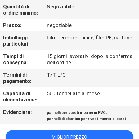
CONTROLLO
Quantità di
Negoziabile
ordine minimo:
DI
QUALITÀ
Prezzo:
negotiable
Imballaggi
Film termoretraibile, film PE, cartone
CONTATTICI
particolari:
Tempi di
15 giorni lavorativi dopo la conferma
consegna:
dell'ordine
RICHIEDA
UNA
Termini di
T/T, L/C
pagamento:
CITAZIONE
Capacità di
500 tonnellate al mese
alimentazione:
MAPPA
Evidenziare:
,
pannelli per pareti interne in PVC
DEL
pannelli di plastica per rivestimento di pareti
SITO
MIGLIOR PREZZO