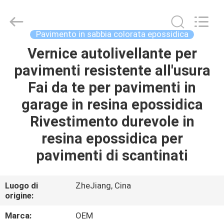
2026
Haining
Oasis
Building
Material
Pavimento in sabbia colorata epossidica
CO.,LTD.
All
Rights
Vernice autolivellante per
CASA
Reserved.
pavimenti resistente all'usura
PRODOTTI
Fai da te per pavimenti in
garage in resina epossidica
CIRCA
Rivestimento durevole in
NOI
resina epossidica per
pavimenti di scantinati
GIRO
DELLA
Luogo di
ZheJiang, Cina
origine:
FABBRICA
Marca:
OEM