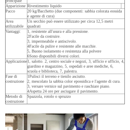
principale
Apparizione
Rivestimento liquido
Pacco
20 kg/Bacchetto (due componenti: sabbia colorata eossida
e agente di cura)
Area
Un secchio può essere utilizzato per circa 12,5 metri
utilizzabile
quadrati
Vantaggi:
1, resistente all'usura e alla pressione.
2Facile da costruire.
3, impermeabile e antiscivolo.
4Facile da pulire e resistente alle macchie.
5, Buono isolamento e resistenza alla polvere
6Sono disponibili diversi colori.
Applicazione
1, salotto. 2, centro sociale e negozi, 3, ufficio e ufficio, 4,
giardino e magazzino, 5, ospedali e aree mediche, 6,
scuola e biblioteca, 7, palestra.
Fase di
1Pulisci il terreno e tienilo asciutto.
costruzione
2, mescolato la sabbia color epossidica e l'agente di cura.
3, versare vernice sul pavimento e raschiare piano.
4Aspetta 24 ore per asciugare il pavimento.
Metodo di
Spazzola, rotolo o spruzzo
costruzione