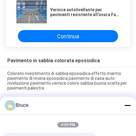
Vernice autolivellante per
pavimenti resistente all'usura Fai
da te per pavimenti in garage in
resina epossidica Rivestimento
durevole in resina epossidica per
pavimenti di scantinati
Continua
Pavimento in sabbia colorata epossidica
Colorato rivestimento di sabbia epossidica effetto marmo
pavimento di resina epossidica pavimento di casa auto-
nivelazione pavimento vernice colore sabbia buona scelta per
pavimenti palestra
Vernice per pavimenti in sabbia colorata epossidica facile da
Bruce
installare per uso esterno Verniciatura epossidica al quarzo a
due componenti Pavimentazione epossidica colorata
Rivestimento per pavimenti epossidici effetto marmo a
4:00 PM
specchio, vernice per pavimenti resistente all'usura, durevole,
con sabbia colorata