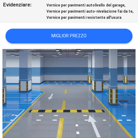
Evidenziare:
,
Vernice per pavimenti autolivello del garage
PRIVACY
,
Vernice per pavimenti auto-nivelazione fai da te
POLICY
Vernice per pavimenti resistente all'usura
MIGLIOR PREZZO