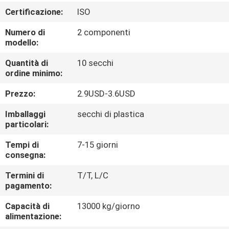
CONTROLLO
Certificazione:
ISO
DI
Numero di
2 componenti
QUALITÀ
modello:
Quantità di
10 secchi
CONTATTICI
ordine minimo:
Prezzo:
2.9USD-3.6USD
RICHIEDA
Imballaggi
secchi di plastica
UNA
particolari:
CITAZIONE
Tempi di
7-15 giorni
consegna:
MAPPA
Termini di
T/T, L/C
pagamento:
DEL
Capacità di
13000 kg/giorno
SITO
alimentazione: