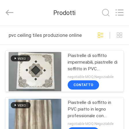
2026
Haining
Oasis
Prodotti
Building
Material
CO.,LTD.
All
Rights
CASA
Reserved.
pvc ceiling tiles produzione online
PRODOTTI
Piastrelle di soffitto
impermeabili, piastrelle di
CIRCA
soffitto in PVC
NOI
decorative
negotiable MOQ:Negoziabile
595mm*595mm
CONTATTO
GIRO
Piastrelle di soffitto in
DELLA
PVC piatto in legno
FABBRICA
professionale con
materiale stabile 595 mm
negotiable MOQ:Negoziabile