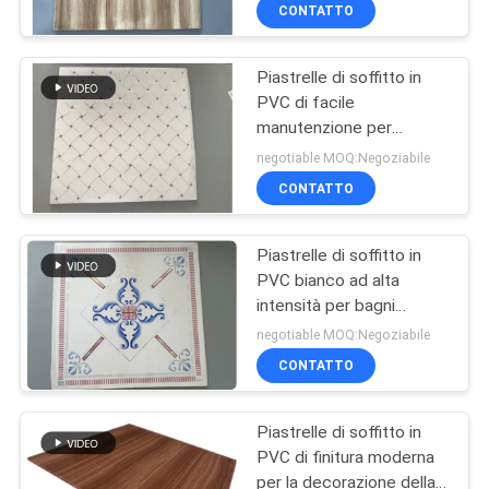
/ 603 mm
CONTROLLO
CONTATTO
DI
Piastrelle di soffitto in
QUALITÀ
PVC di facile
manutenzione per
CONTATTICI
ristoranti / hotel OEM /
negotiable MOQ:Negoziabile
ODM Design
CONTATTO
RICHIEDA
Piastrelle di soffitto in
UNA
PVC bianco ad alta
CITAZIONE
intensità per bagni
Diversi colori / modelli
negotiable MOQ:Negoziabile
MAPPA
CONTATTO
DEL
Piastrelle di soffitto in
SITO
PVC di finitura moderna
per la decorazione della