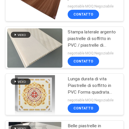
cucina multifunzionale
PRIVACY
negotiable MOQ:Negoziabile
CONTATTO
POLICY
Stampa laterale argento
piastrelle di soffitto in
PVC / piastrelle di
soffitto rivestite in
negotiable MOQ:Negoziabile
plastica durevole
CONTATTO
Lunga durata di vita
Piastrelle di soffitto in
PVC Forma quadrata
Resistenza all'umidità
negotiable MOQ:Negoziabile
CONTATTO
Belle piastrelle in