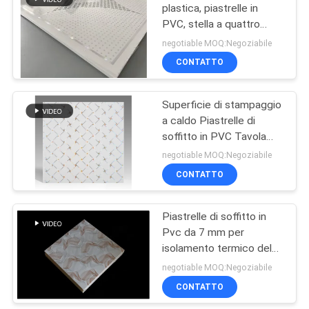
plastica, piastrelle in
PVC, stella a quattro
punte.
negotiable MOQ:Negoziabile
CONTATTO
Superficie di stampaggio
a caldo Piastrelle di
soffitto in PVC Tavola
piatta Tipo Materiale
negotiable MOQ:Negoziabile
ambientale
CONTATTO
Piastrelle di soffitto in
Pvc da 7 mm per
isolamento termico del
soggiorno
negotiable MOQ:Negoziabile
CONTATTO