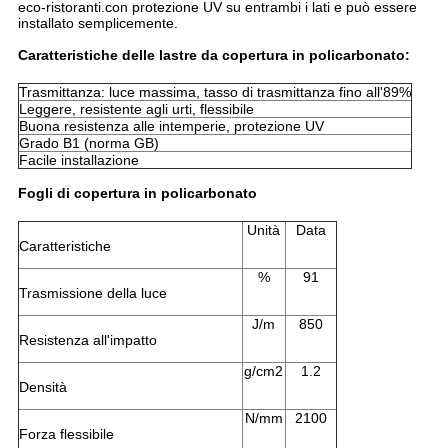
eco-ristoranti.con protezione UV su entrambi i lati e può essere
installato semplicemente.
Caratteristiche delle lastre da copertura in policarbonato:
Trasmittanza: luce massima, tasso di trasmittanza fino all'89%
Leggere, resistente agli urti, flessibile
Buona resistenza alle intemperie, protezione UV
Grado B1 (norma GB)
Facile installazione
Fogli di copertura in policarbonato
Unità
Data
Caratteristiche
%
91
Trasmissione della luce
J/m
850
Resistenza all'impatto
g/cm2
1.2
Densità
N/mm
2100
Forza flessibile