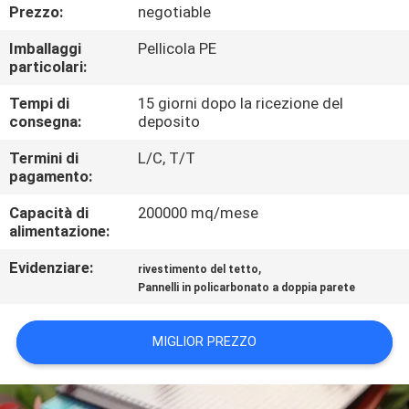
CONTROLLO
Prezzo:
negotiable
DI
Imballaggi
Pellicola PE
particolari:
QUALITÀ
Tempi di
15 giorni dopo la ricezione del
consegna:
deposito
CONTATTICI
Termini di
L/C, T/T
pagamento:
RICHIEDA
Capacità di
200000 mq/mese
UNA
alimentazione:
CITAZIONE
Evidenziare:
,
rivestimento del tetto
Pannelli in policarbonato a doppia parete
MAPPA
DEL
MIGLIOR PREZZO
SITO