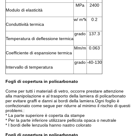
MPa
2400
Modulo di elasticità
w/ m*k
0.2
Conduttività termica
grado
137.3
Temperatura di deflessione termica
Mm/m
0.063
Coefficiente di espansione termica
grado
-40-130
Intervallo di temperatura
Fogli di copertura in policarbonato
Come per tutti i materiali di vetro, occorre prestare attenzione
alla manipolazione e al trasporto della lamiera di policarbonato
per evitare graffi e danni ai bordi della lamiera.Ogni foglio è
confezionato come segue per ridurre al minimo il rischio di questi
problemi.:
* La parte superiore è coperta da stampe
* Per la parte inferiore utilizzare pellicola opaca o neutrale
* I bordi delle lenzuola hanno nastro colorato
Fogli di copertura in policarbonato