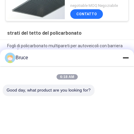
negotiable MOQ:Negoziabile
CONTATTO
strati del tetto del policarbonato
Fogli di policarbonato multipareti per autoveicoli con barriera
aerodinamica
Bruce
Lastre in policarbonato multistrato da 25 mm per barriere
aerodinamiche per camion ad alto impatto
6:18 AM
pannelli di policarbonato a doppia parete arancioni, foglio
vuoto di policarbonato resistente agli UV
Good day, what product are you looking for?
Categorie popolari
Tutti
Pannelli Del PVC Del 
Pannello A Parete In 
Soffitto
WPC