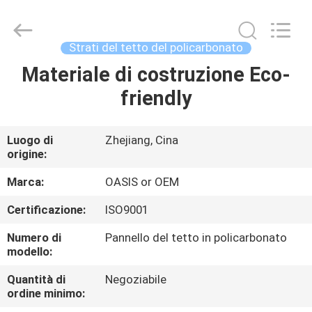
2026
Haining
Oasis
Building
Material
Strati del tetto del policarbonato
CO.,LTD.
All
Rights
Materiale di costruzione Eco-
CASA
Reserved.
friendly
PRODOTTI
Luogo di
Zhejiang, Cina
origine:
CIRCA
NOI
Marca:
OASIS or OEM
Certificazione:
ISO9001
GIRO
Numero di
Pannello del tetto in policarbonato
DELLA
modello:
FABBRICA
Quantità di
Negoziabile
ordine minimo: