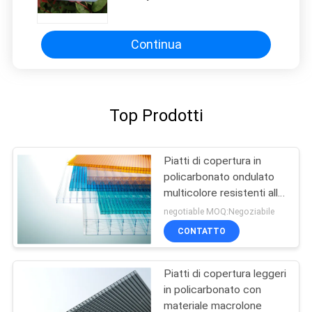
Continua
Top Prodotti
Piatti di copertura in
policarbonato ondulato
multicolore resistenti alle
intemperie e agli UV
negotiable MOQ:Negoziabile
CONTATTO
Piatti di copertura leggeri
in policarbonato con
materiale macrolone